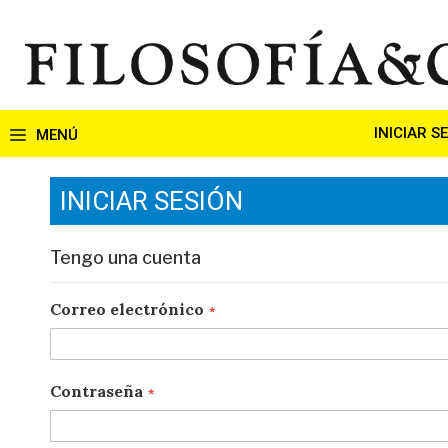
Ir
al
contenido
INICIAR S
INICIAR SESIÓN
Tengo una cuenta
Correo electrónico
Contraseña