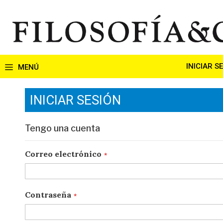
Ir
al
contenido
INICIAR S
INICIAR SESIÓN
Tengo una cuenta
Correo electrónico
Contraseña