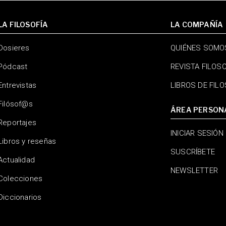
LA FILOSOFÍA
LA COMPAÑÍA
Dosieres
QUIÉNES SOMO
Pódcast
REVISTA FILOS
Entrevistas
LIBROS DE FIL
Filósof@s
ÁREA PERSON
Reportajes
INICIAR SESIÓN
Libros y reseñas
SUSCRÍBETE
Actualidad
NEWSLETTER
Colecciones
Diccionarios