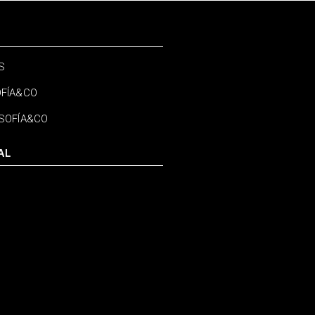
S
OFÍA&CO
OSOFÍA&CO
AL