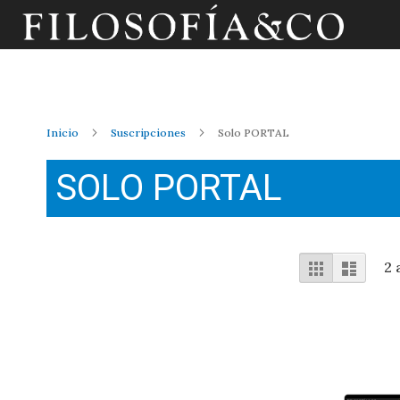
Inicio
Suscripciones
Solo PORTAL
SOLO PORTAL
Ver
Parrilla
Lista
2
a
como