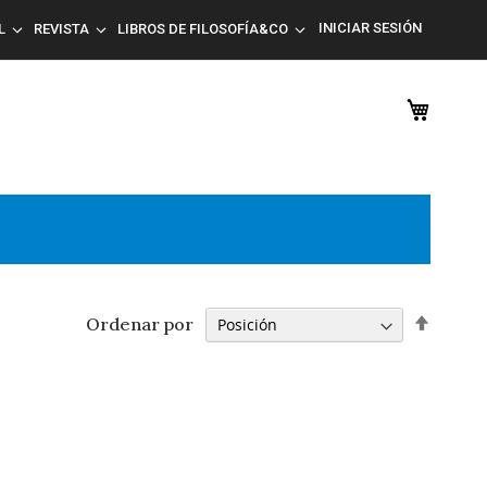
INICIAR SESIÓN
L
REVISTA
LIBROS DE FILOSOFÍA&CO
Mi car
Orden
Ordenar por
desce