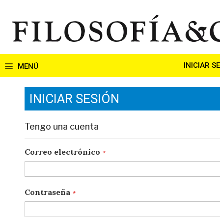
Ir
al
contenido
INICIAR S
INICIAR SESIÓN
Tengo una cuenta
Correo electrónico
Contraseña