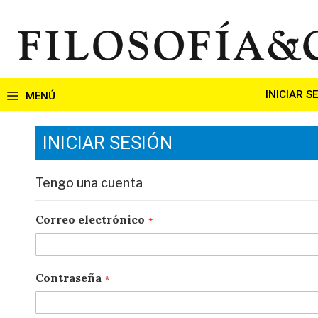
Ir
al
contenido
INICIAR S
INICIAR SESIÓN
Tengo una cuenta
Correo electrónico
Contraseña