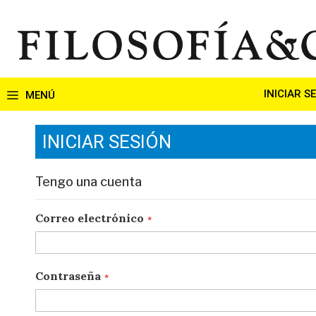
Ir
al
contenido
INICIAR S
INICIAR SESIÓN
Tengo una cuenta
Correo electrónico
Contraseña