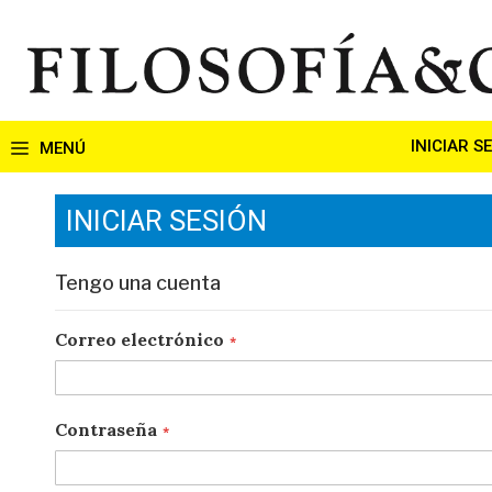
Ir
al
contenido
INICIAR S
INICIAR SESIÓN
Tengo una cuenta
Correo electrónico
Contraseña