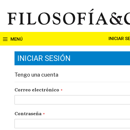
Ir
al
contenido
INICIAR S
INICIAR SESIÓN
Tengo una cuenta
Correo electrónico
Contraseña