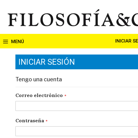
Ir
al
contenido
INICIAR S
INICIAR SESIÓN
Tengo una cuenta
Correo electrónico
Contraseña