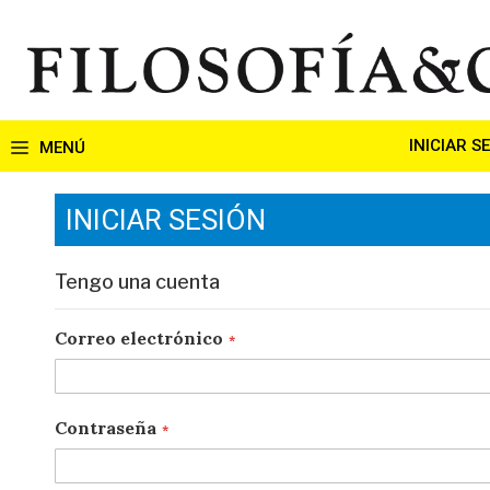
Ir
al
contenido
INICIAR S
INICIAR SESIÓN
Tengo una cuenta
Correo electrónico
Contraseña