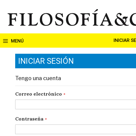
Ir
al
contenido
INICIAR S
INICIAR SESIÓN
Tengo una cuenta
Correo electrónico
Contraseña