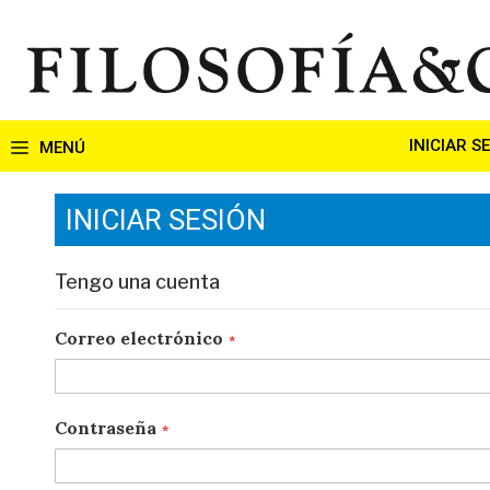
Ir
al
contenido
INICIAR S
INICIAR SESIÓN
Tengo una cuenta
Correo electrónico
Contraseña