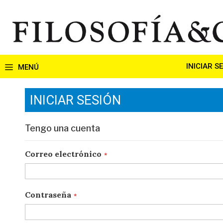
Ir
al
contenido
INICIAR S
INICIAR SESIÓN
Tengo una cuenta
Correo electrónico
Contraseña