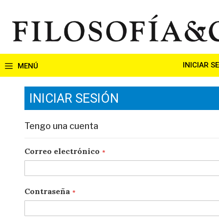
Ir
al
contenido
INICIAR S
INICIAR SESIÓN
Tengo una cuenta
Correo electrónico
Contraseña