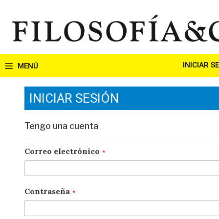
Ir
al
contenido
INICIAR S
INICIAR SESIÓN
Tengo una cuenta
Correo electrónico
Contraseña