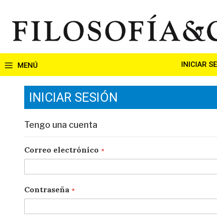
Ir
al
contenido
INICIAR S
INICIAR SESIÓN
Tengo una cuenta
Correo electrónico
Contraseña