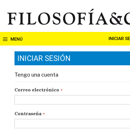
Ir
al
contenido
INICIAR S
INICIAR SESIÓN
Tengo una cuenta
Correo electrónico
Contraseña