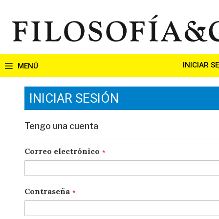
Ir
al
contenido
INICIAR S
INICIAR SESIÓN
Tengo una cuenta
Correo electrónico
Contraseña