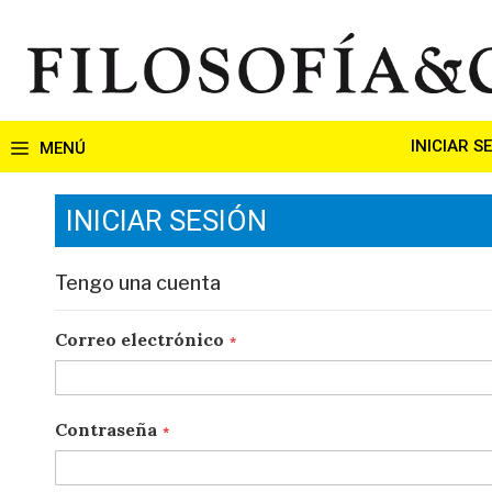
Ir
al
contenido
INICIAR S
INICIAR SESIÓN
Tengo una cuenta
Correo electrónico
Contraseña