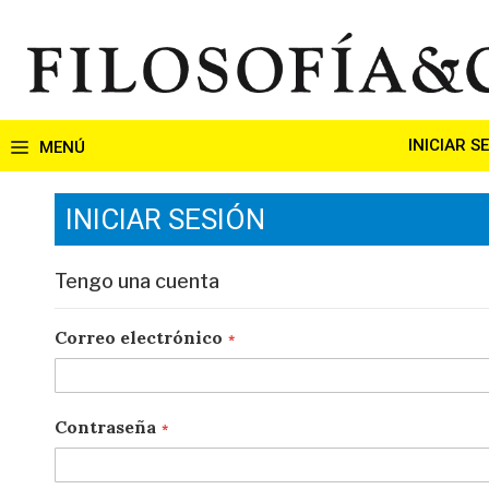
Ir
al
contenido
INICIAR S
INICIAR SESIÓN
Tengo una cuenta
Correo electrónico
Contraseña