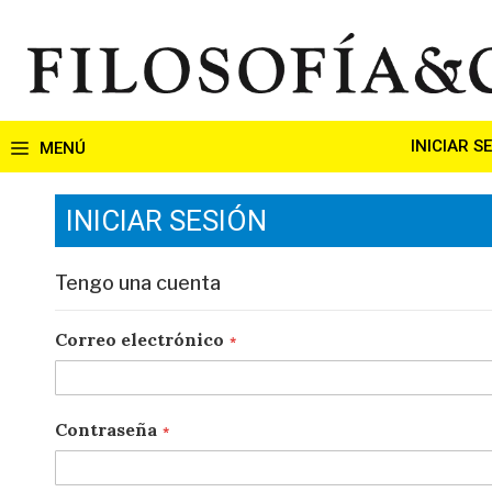
Ir
al
contenido
INICIAR S
INICIAR SESIÓN
Tengo una cuenta
Correo electrónico
Contraseña