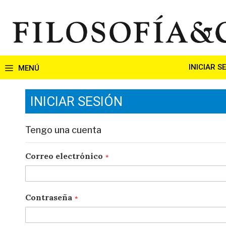
Ir
al
contenido
INICIAR S
INICIAR SESIÓN
Tengo una cuenta
Correo electrónico
Contraseña