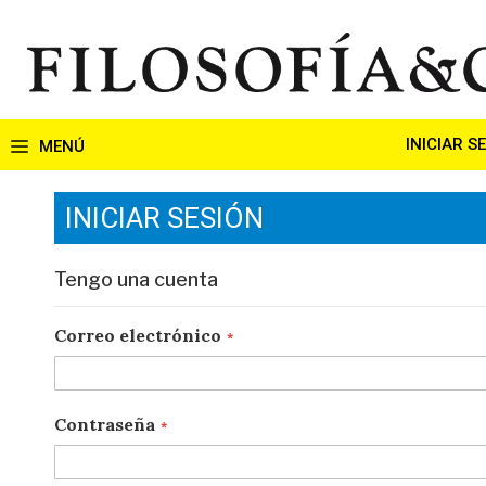
Ir
al
contenido
INICIAR S
INICIAR SESIÓN
Tengo una cuenta
Correo electrónico
Contraseña