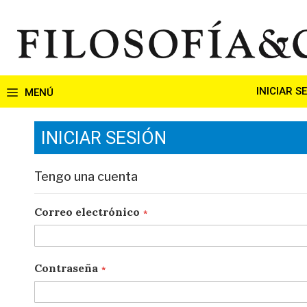
Ir
al
contenido
INICIAR S
INICIAR SESIÓN
Tengo una cuenta
Correo electrónico
Contraseña