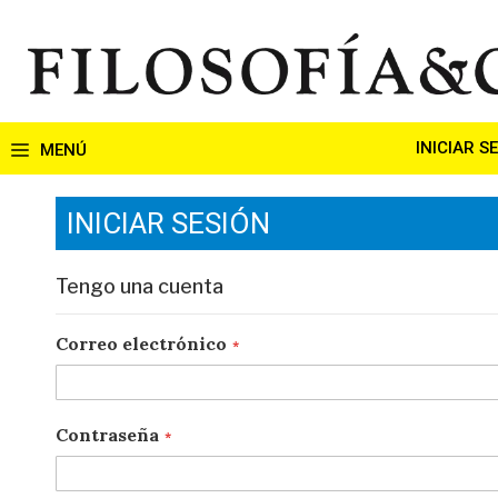
Ir
al
contenido
INICIAR S
INICIAR SESIÓN
Tengo una cuenta
Correo electrónico
Contraseña