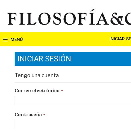
Ir
al
contenido
INICIAR S
INICIAR SESIÓN
Tengo una cuenta
Correo electrónico
Contraseña