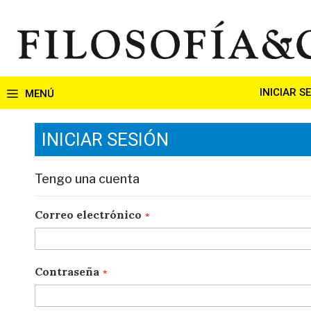
Ir
al
contenido
INICIAR S
INICIAR SESIÓN
Tengo una cuenta
Correo electrónico
Contraseña