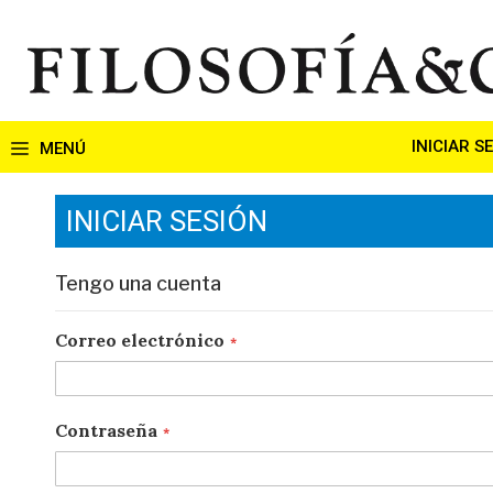
Ir
al
contenido
INICIAR S
INICIAR SESIÓN
Tengo una cuenta
Correo electrónico
Contraseña