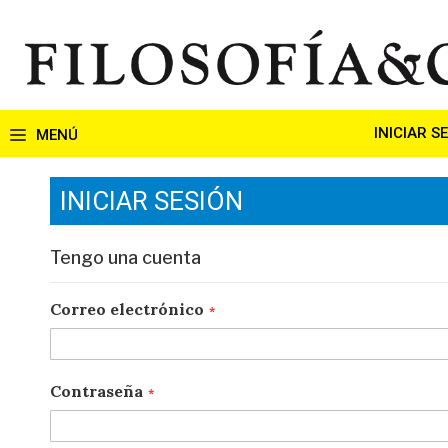
Ir
al
contenido
INICIAR S
INICIAR SESIÓN
Tengo una cuenta
Correo electrónico
Contraseña