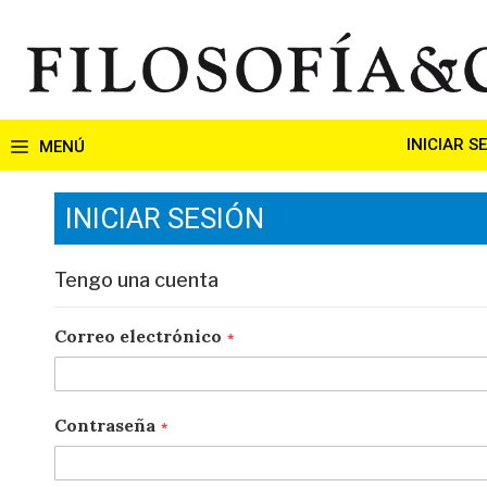
Ir
al
contenido
INICIAR S
INICIAR SESIÓN
Tengo una cuenta
Correo electrónico
Contraseña